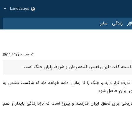
زار
زندگی
سایر
کد مطلب:
86117433