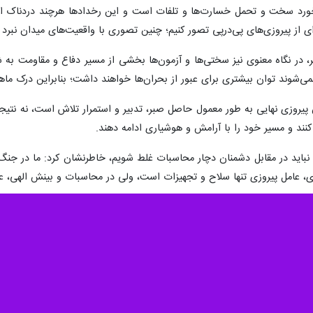
اره به اینکه پیروزی تاریخی کشورمان در مقابل متجاوزان آمریکا-صهیونی نز
ی در خطبه‌های نماز جمعه این هفته ساوه، افزود: امروز کشورمان در موضع
 آن، امتیازات معنادار و ماندگار سیاسی، اقتصادی، امنیتی و ژئوپلیتیکی بر
 و شروط پایان جنگ است و آنچه در روزهای آینده رخ خواهد داد، فرصتی تار
د زد.