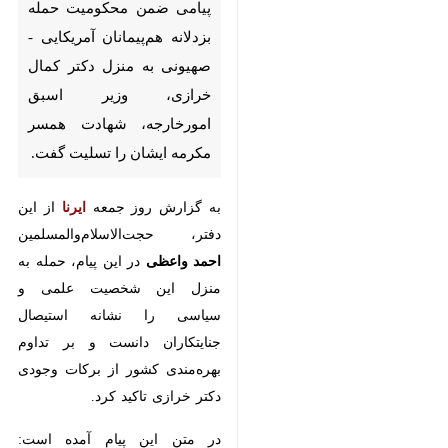
ضمن محکومیت حمله بزدلانه
هم‌پیمانان آمریکایی - صهیونی به
منزل دکتر کمال خرازی، وزیر اسبق
امورخارجه، شهادت همسر مکرمه
ایشان را تسلیت گفت.
به گزارش روز جمعه
ایرنا
از این دفتر،
حجت‌الاسلام‌والمسلمین
احمد واعظی
در این پیام، حمله به منزل این
شخصیت علمی و سیاسی را نشانه
استیصال جنایتکاران دانست و بر
تداوم بهره‌مندی کشور از برکات
وجودی دکتر خرازی تاکید کرد.
در متن این پیام آمده است: شهادت
♿︎
این بانوی گرامی که برگ زرین دیگری
بر کارنامه درخشان خاندان شما افزود