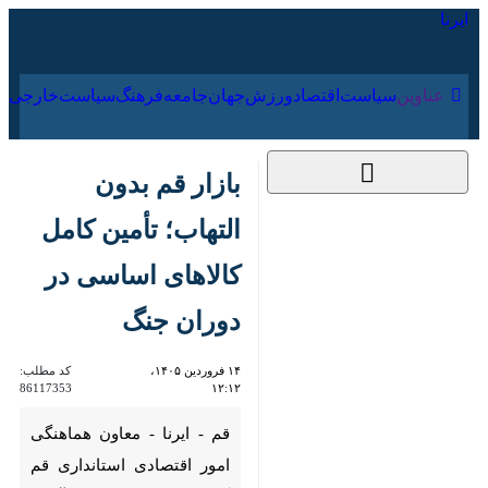
۱۶ مرداد ۱۴۰۵
عناوین‌
سیاست
اقتصاد
ورزش
جهان
جامعه
فرهنگ
سیاس
بازار قم بدون التهاب؛
تأمین کامل کالاهای
اساسی در دوران جنگ
۱۴ فروردین ۱۴۰۵،
کد مطلب:
86117353
۱۲:۱۲
قم - ایرنا - معاون هماهنگی امور
اقتصادی استانداری قم گفت: با
وجود وارد آمدن خسارت به
واحدهای صنعتی استان در پی