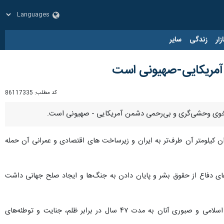
زار
زندگی
سایر
 آمریکایی-صهیونی است
کد مطلب:
86117335
نه خوی وحشی‌گری و بی‌رحمی دشمن آمریکایی - صهیونی است.
ران کیلومتر آن طرف‌تر به ایران و زیرساخت های اقتصادی و عمرانی آن حمله
ادعای دفاع از حقوق بشر و پایان دادن به جنگ‌ها و ایجاد صلح جهانی داشت
امام جمعه سنندج ابراز امیدواری کرد این جنگ با پیروزی ملت ایران پایان یابد و اضافه کرد: استقامت ملت ایران اسلامی و صبوری آنان به مدت ۴۷ سال در برابر ظلم، جنایت و توطئه‌های