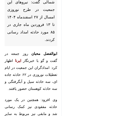
نیروهای این جمعیت در طرح
نوروزی امسال از ۲۷ اسفندماه
۱۴۰۴ تا ۱۳ فروردین ماه جاری در
۸۵ مورد حادثه امداد رسانی
کردند.
ابوالفضل محبان
روز جمعه در گفت و
گو با خبرنگار
ایرنا
اظهار کرد: امدادگران
این جمعیت در ایام تعطیلات نوروزی
در ۶۲ حادثه جاده ای، سه حادثه سیل
و آبگرفتگی و سه حادثه کوهستان
حضور یافتند.
وی افزود: همچنین در یک مورد حادثه
مفقودی نیز کمک رسانی شد و مابقی
♿︎
×
نیز مربوط به سایر حوادث بوده است.
محبان با بیان اینکه در این مدت ۱۹۳