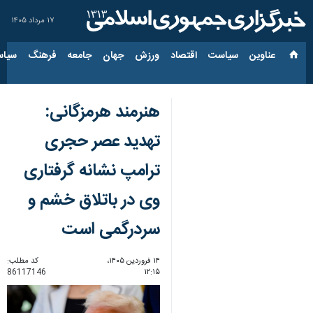
۱۷ مرداد ۱۴۰۵
عناوین‌
سیاست
اقتصاد
ورزش
جهان
جامعه
فرهنگ
سیاس
هنرمند هرمزگانی:
تهدید عصر حجری
ترامپ نشانه گرفتاری
وی در باتلاق خشم و
سردرگمی است
۱۴ فروردین ۱۴۰۵،
کد مطلب:
86117146
۱۲:۱۵