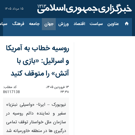
۱۵ مرداد ۱۴۰۵
عناوین‌
سیاست
اقتصاد
ورزش
جهان
جامعه
فرهنگ
سیاس
روسیه خطاب به آمریکا
و اسرائیل: «بازی با
آتش» را متوقف کنید
۱۳ فروردین ۱۴۰۵،
کد مطلب:
86117138
۲۳:۳۸
نیویورک – ایرنا- «واسیلی نبنزیا»
سفیر و نماینده دائم روسیه در
سازمان ملل خواستار توقف تمامی
درگیری ها در منطقه خاورمیانه شد