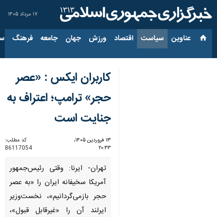
۱۷ مرداد ۱۴۰۵
عناوین‌
سیاست
اقتصاد
ورزش
جهان
جامعه
فرهنگ
سیاس
کاربران ایکس : «عصر
حجر» ترامپ؛ اعتراف به
جنایت است
۱۳ فروردین ۱۴۰۵،
کد مطلب:
86117054
۲۰:۴۳
تهران- ایرنا: وقتی رئیس‌جمهور
آمریکا سخیفانه ایران را «به عصر
حجر بازمی‌گردانیم»، نخست‌وزیر
ایرلند آن را «غیرقابل قبول»،