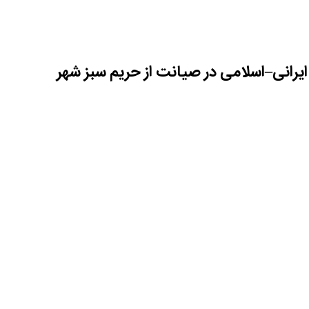
شیراز-ایرنا- همزمان با سیزدهمین روز از فروردین‌ماه ۱۴۰۵، کلان‌شهر شیراز شاهد 
 و به نیابت از شهدای والامقام جنگ تحمیلی سوم، با غرس نهال و تاکید بر 
 شکوهی متفاوت و در فضایی آکنده از معنویت و همبستگی اجتماعی سپری شد.
مادر و سایر نقاط شهر، فراتر از یک سنت دیرینه، مانوری از اقتدار و آبادانی
ایش گذاشت.