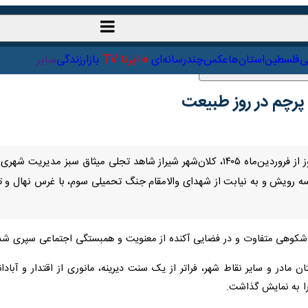
ت‌خارجی
علمی
فلسطین
استان‌ها
عکس
چندرسانه‌ای
ایرنا TV
با
پرچم در روز طبیعت