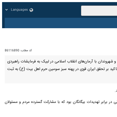
زار
زندگی
سایر
کد مطلب:
86116890