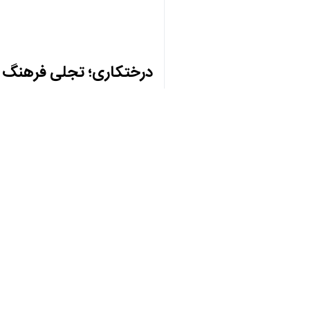
♿︎
امت بود که در قالب آیین حماسه رویش
×
به گزارش ایرنا
، روز طبیعت در شیراز با
حضور خانواده‌های ولایت‌مدار در بوستان 
جلوه‌ای از تمدن نوین اسلامی را به نم