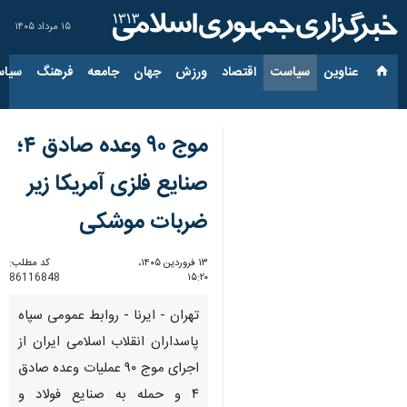
۱۵ مرداد ۱۴۰۵
عناوین‌
سیاست
اقتصاد
ورزش
جهان
جامعه
فرهنگ
سیاس
موج ۹۰ وعده صادق ۴؛
صنایع فلزی آمریکا زیر
ضربات موشکی
۱۳ فروردین ۱۴۰۵،
کد مطلب:
86116848
۱۵:۲۰
تهران - ایرنا - روابط عمومی سپاه
پاسداران انقلاب اسلامی ایران از
اجرای موج ۹۰ عملیات وعده صادق
۴ و حمله به صنایع فولاد و