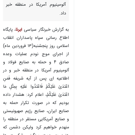
آلومینیوم آمریکا در منطقه خبر
داد.
به گزارش خبرنگار سیاسی
ایرنا
، پایگاه
اطلاع رسانی سپاه پاسداران انقلاب
اسلامی روز پنجشنبه(۱۳ فروردین ماه)
از اجرای موج نودم عملیات وعده
صادق ۴ و حمله به صنایع فولاد و
آلومینیوم آمریکا در منطقه خبر و در
اطلاعیه ای پس از آیه شریفه فَمَنِ
اعْتَدَیٰ عَلَیْکُمْ فَاعْتَدُوا عَلَیْهِ بِمِثْلِ مَا
اعْتَدَیٰ عَلَیْکُمْ، اعلام کرد: هشدار داده
بودیم که در صورت تکرار حمله به
صنایع ایران، صنایع رژیم صهیونیستی
و صنایع آمریکایی مستقر در منطقه را
منهدم خواهیم کرد ولیکن دشمن که