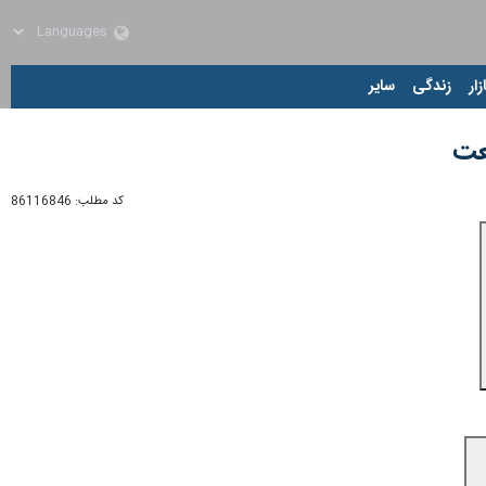
زار
زندگی
سایر
کد مطلب:
86116846