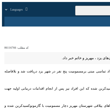
زار
زندگی
سایر
کد مطلب:
86116766