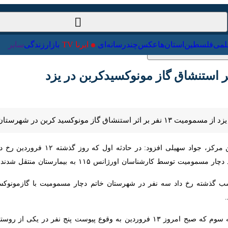
ت‌خارجی
علمی
فلسطین
استان‌ها
عکس
چندرسانه‌ای
ایرنا TV
با