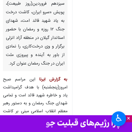
سیزدهم فروردین(روز طبیعت)،
پویش «سرو ایران، کاشت درخت
به یاد شهید قائد امت، شهدای
جنگ ۱۲ روزه و رمضان با حضور
استاندار گیلان در منطقه آزاد انزلی
برگزار و وی درخت‌کاری، را نمادی
از باور به آینده و پیروزی ملت
ایران در جنگ رمضان عنوان کرد.
به گزارش ایرنا
این مراسم صبح
امروز(پنجشنبه) با هدف گرامیداشت
یاد و خاطره شهید قائد امت و تمامی
شهدای جنگ رمضان و به دستور رهبر
معظم انقلاب اسلامی مبنی بر کاشت
♿︎
×
درخت در روز طبیعت برگزار شد و بر
این اساس و سه اصله درخت توسط