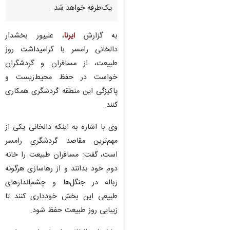
ساری- ایرنا- بخشدار دالخانی
رامسر گفت: تردد موتورسیکلت از
صبح پنج‌شنبه ممنوع و مسیر
جاده دالخانی از عصر همین روز
یک‌طرفه خواهد شد.
به گزارش‌
ایرنا
، علیپور بخشدار
دالخانی رامسر با گرامیداشت روز
طبیعت، از مسافران و گردشگران
خواست در حفظ محیط‌زیست و
پاکیزگی این منطقه گردشگری همکاری
کنند.
وی با اشاره به اینکه دالخانی یکی از
♿︎
×
مهم‌ترین مقاصد گردشگری رامسر
است، گفت: مسافران طبیعت را خانه