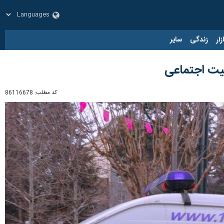
زار
زندگی
سایر
کد مطلب:
86116678