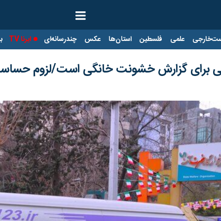
ت‌خارجی
علمی
فلسطین
استان‌ها
عکس
چندرسانه‌ای
ایرنا TV
با