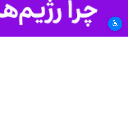
تهران - ایرنا - سخنگوی قرارگاه خا
♿︎
گسترده و راهبردی نیروهای مسلح جمهو
به گزارش خبرنگار سیاسی
ایرنا
،
سرهنگ پ
شما از توان و قدرت نظامی و تجهیزات م
در اطلاعیه قرارگاه خاتم الانبیاء که ت
نوین پدافند هوایی و جنگ الکترونیک و تج
سخنگوی قرارگاه خاتم الانبیاء(ص) در ا
ندارید و هیچ وقت دستتان نیز به آنها ن
وی در ادامه افزود: زحمت شما را کم می‌
آغاز کننده آن بودید را به ملت شرافتمند
سرهنگ ذوالفقاری در پایان تاکید کرد: