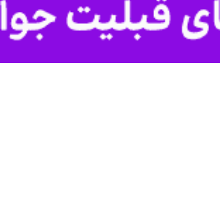
تم الانبیاء(ص) خطاب به دشمن آمریکایی - صهیونیستی گفت: اطلاعات شما 
ری اسلامی ایران هیچ چیز نمی‌دانید.
اسدار ابراهیم ذوالفقاری
امروز پنجشنبه(۱۳ فروردین ماه)، تاکید 
ا ناقص است و از ظرفیت‌های بسیار گسترده و راهبردی ما هیچ چیز نمی‌دانید.
وسط سرهنگ پاسدار ذوالفقاری قرائت شد، آمده است: امید نداشته باشید که مراک
هیزات ویژه ما را نابود کرده‌اید، که با چنین تصوری عمق باتلاقی که در آن خود 
دامه افزود: مراکزی که به تصورتان هدف قرار داده‌اید ناچیز بوده و تولیدا
خواهد رسید.
کنیم مبنی بر اینکه موشک‌ها، پهپادها و تجهیزات راهبردی ما را نشمارید چون
، عزیز و مسلمان ایران پس بدهید.
 با توکل بر خداوند متعال این جنگ تا خواری، ذلت و پشیمانی دائمی، قط