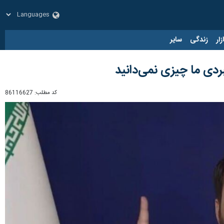
زار
زندگی
سایر
ردی ما چیزی نمی‌دانید
کد مطلب:
86116627