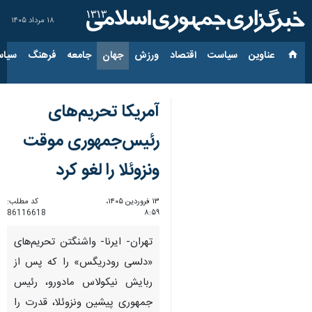
۱۸ مرداد ۱۴۰۵
عناوین‌
سیاست
اقتصاد
ورزش
جهان
جامعه
فرهنگ
سیاس
آمریکا تحریم‌های
رئیس‌جمهوری موقت
ونزوئلا را لغو کرد
۱۳ فروردین ۱۴۰۵،
کد مطلب:
86116618
۸:۵۹
تهران- ایرنا- واشنگتن تحریم‌های
«دلسی رودریگس» را که پس از
ربایش نیکولاس مادورو، رئیس
جمهوری پیشین ونزوئلا، قدرت را