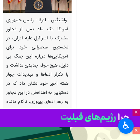
واشنگتن - ایرنا - رئیس جمهوری
آمریکا یک ماه پس از تجاوز
مشترک با اسرائیل علیه ایران، در
نخستین سخنرانی خود برای
آمریکایی‌ها درباره این جنگ بی
دلیل، هیچ حرف جدیدی نداشت و
با تکرار ادعاها و تهدیدات چهار
هفته اخیر خود نشان داد که در
دستیابی به اهدافش در این تجاوز
به رغم ادعای پیروزی، ناکام مانده
است.
×
♿︎
به گزارش ایرنا
، دونالد ترامپ چهارشنبه
×
شب در نخستین سخنرانی خود خطاب