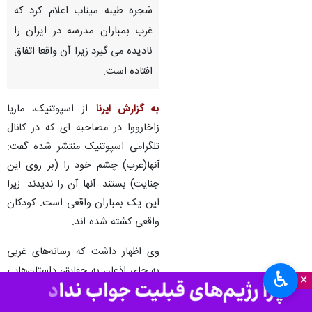
تهران - ایرنا - سخنگوی وزارت
امور خارجه روسیه با اشاره به
جنایت دشمن آمریکایی
صهیونیستی در حمله به مدرسه
شجره طیبه میناب اعلام کرد که
غرب بمباران مدرسه در ایران را
نادیده می گیرد زیرا آن واقعا اتفاق
افتاده است.
به گزارش ایرنا
از اسپوتنیک، ماریا
زاخارووا در مصاحبه ای که در کانال
تلگرامی اسپوتنیک منتشر شده گفت:
آنها(غرب) چشم خود را (بر روی این
♿︎
×
جنایت) بستند. آنها آن را ندیدند. زیرا
این یک بمباران واقعی است. کودکان