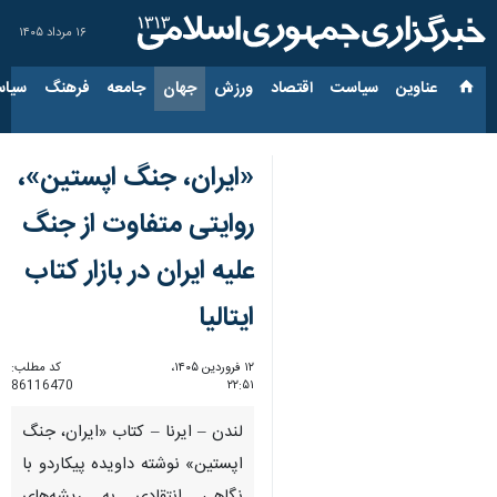
۱۶ مرداد ۱۴۰۵
عناوین‌
سیاست
اقتصاد
ورزش
جهان
جامعه
فرهنگ
سیاس
«ایران، جنگ اپستین»،
روایتی متفاوت از جنگ
علیه ایران در بازار کتاب
ایتالیا
۱۲ فروردین ۱۴۰۵،
کد مطلب:
86116470
۲۲:۵۱
لندن – ایرنا – کتاب «ایران، جنگ
اپستین» نوشته داویده پیکاردو با