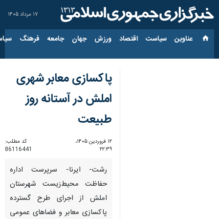
۱۷ مرداد ۱۴۰۵
عناوین‌
سیاست
اقتصاد
ورزش
جهان
جامعه
فرهنگ
سیاس
پاکسازی معابر شهری
املش در آستانه روز
طبیعت
۱۲ فروردین ۱۴۰۵،
کد مطلب:
86116441
۲۲:۳۹
رشت- ایرنا- سرپرست اداره
حفاظت محیط‌زیست شهرستان
املش از اجرای طرح گسترده
پاکسازی معابر و فضاهای عمومی