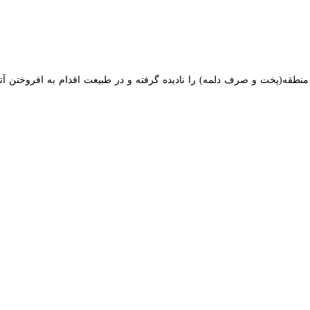
منطقه(پخت و صرف دلمه) را نادیده گرفته و در طبیعت اقدام به افروختن آتش و
، پارک امیریه، کانی شفا، پارک کودک، گویزه‌کویره، خضرزنده و دیگر مناطق 
 خانواده های سنندجی برای سپری کردن روز سیزده بدر انتخاب می‌کنند.
 عقیده دارند با پرتاب این سنگریزه ها به پشت سر و همزمان خواندن دعا، 
لیس راه به مردم
ه خبرنگار
ایرنا
گفت: تردد کامیون‌های کشنده حامل مواد خطرناک ترانزیتی و ح