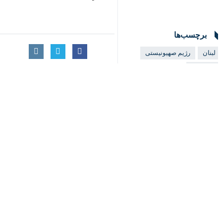
♿︎
تهران-ایرنا- عضو فراکسیون وفاداری ب
این جنگ برای اشغالگران آسان خواهد 
×
به گزارش روز چهارشنبه
ایرنا
، «علی المق
تشکیل گروه‌های کوچک برای عقب‌نشینی
وی افزود: برخی گمان کردند مقاومت پای
این درحالی است که پیش از این نیز رس
منابع امنیتی از دشواری مقابله با حزب 
است. شدت درگیری‌ها در جنوب لبنان طی 
در این میان حملات موشکی هماهنگ و همز
موج جدید حملات حزب الله