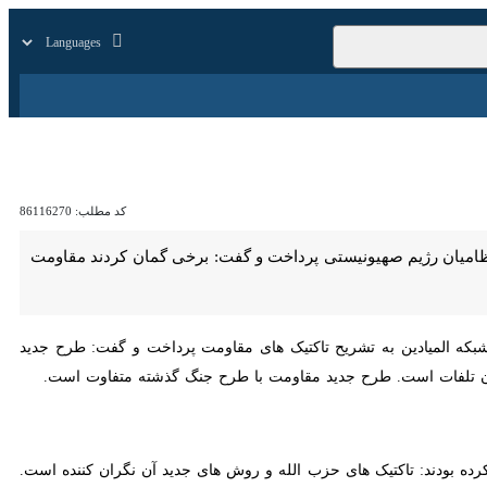
زار
زندگی
سایر
کد مطلب:
86116270