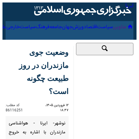
۱۶ مرداد ۱۴۰۵
عناوین‌
سیاست
اقتصاد
ورزش
جهان
جامعه
فرهنگ
سیاس
وضعیت جوی مازندران
در روز طبیعت چگونه
است؟
۱۲ فروردین ۱۴۰۵،
کد مطلب:
86116251
۱۸:۴۷
نوشهر- ایرنا - هواشناسی مازندران
با اشاره به خروج سامانه بارشی و
استقرار سامانه پایدار جوی، پیش
بینی کرد که آسمان مازندران فردا