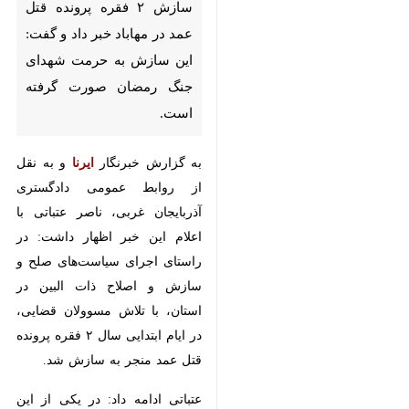
شهدای جنگ رمضان صورت گرفته
است.
به گزارش خبرنگار
ایرنا
و به نقل از
روابط عمومی دادگستری آذربایجان
غربی، ناصر عتباتی با اعلام این خبر
اظهار داشت: در راستای اجرای
سیاست‌های صلح و سازش و اصلاح
ذات البین در استان، با تلاش
مسوولان قضایی، در ایام ابتدایی سال
۲ فقره پرونده قتل عمد منجر به سازش
شد.
عتباتی ادامه داد: در یکی از این
پرونده‌ها، فردی با هویت «ش - خ»
سه سال پیش و در پرونده دیگر، فردی
با هویت «س - ر» دو سال پیش