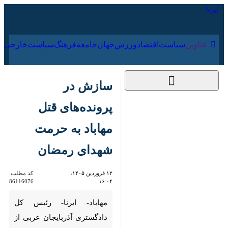
۱۷ مرداد ۱۴۰۵
عناوین‌
سیاست
اقتصاد
ورزش
جهان
جامعه
فرهنگ
سیاس
سازش در پرونده‌های
قتل مهاباد به حرمت
شهدای رمضان
۱۲ فروردین ۱۴۰۵،
کد مطلب:
86116076
۱۶:۰۴
مهاباد- ایرنا- رئیس کل دادگستری
آذربایجان غربی از سازش ۲ فقره
پرونده قتل عمد در مهاباد خبر داد
و گفت: این سازش به حرمت