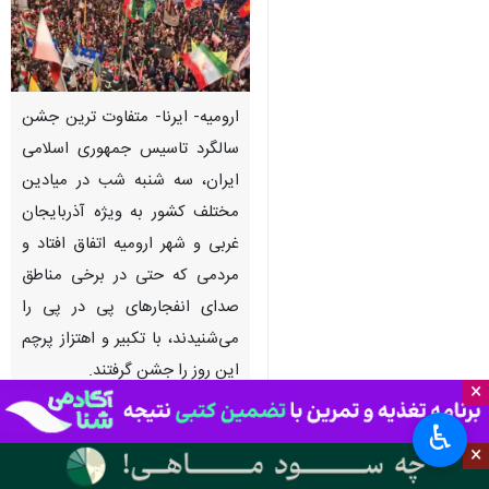
ارومیه- ایرنا- متفاوت ترین جشن
سالگرد تاسیس جمهوری اسلامی
ایران، سه شنبه شب در میادین
مختلف کشور به ویژه آذربایجان
غربی و شهر ارومیه اتفاق افتاد و
مردمی که حتی در برخی مناطق
صدای انفجارهای پی در پی را
می‌شنیدند، با تکبیر و اهتزاز پرچم
این روز را جشن گرفتند.
×
به گزارش ایرنا
، تجمع های پرشور مردم
♿︎
×
ایران در پشتیبانی از رزمندگان اسلام و
بیعت با رهبر معظم انقلاب از یک ماه