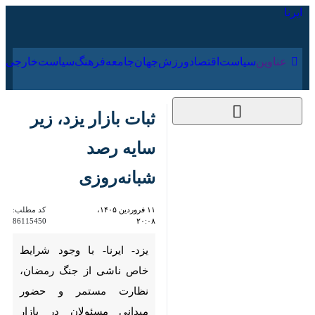
۱۶ مرداد ۱۴۰۵
عناوین‌
سیاست
اقتصاد
ورزش
جهان
جامعه
فرهنگ
سیاس
ثبات بازار یزد، زیر سایه
رصد شبانه‌روزی
۱۱ فروردین ۱۴۰۵،
کد مطلب:
86115450
۲۰:۰۸
یزد- ایرنا- با وجود شرایط خاص
ناشی از جنگ رمضان، نظارت
مستمر و حضور میدانی مسئولان
در بازار بخش مرکزی یزد، نه‌ تنها
مانع از بروز التهاب قیمتی شده،