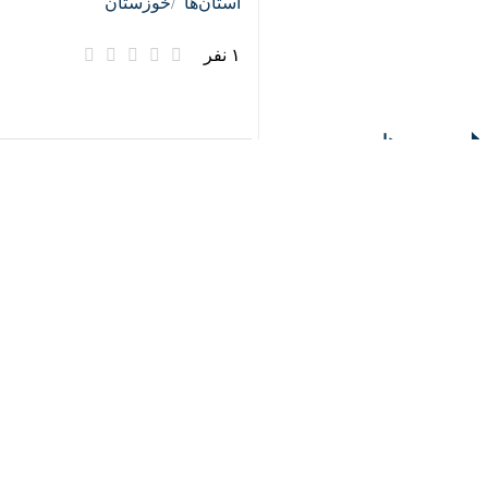
۱ نفر
♿︎
برچسب‌ها
استان خوزستان
شرکت فولاد خوزستان
جنگ رمضان
صنعت، معدن و تجارت خوزستان
اخبار مرتبط
سرپرست صمت خوزستا
اهواز – ایرنا – سرپر
آغاز فرآیند تدوین 
اهواز- ایرنا- سرپرست