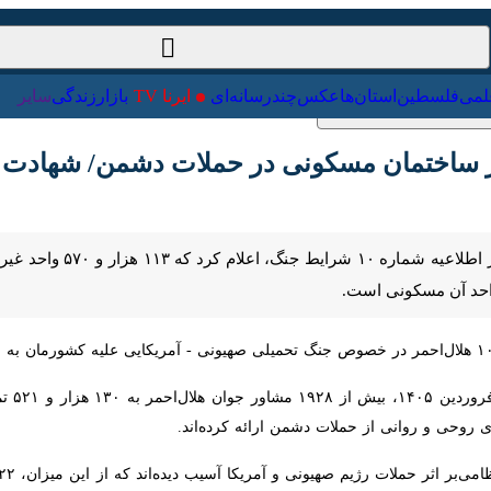
ت‌خارجی
علمی
فلسطین
استان‌ها
عکس
چندرسانه‌ای
ایرنا TV
با
تهران - ایرنا - جمعیت هلال‌احمر در اطل
ز حملات دشمن ارائه کرده‌اند.‏