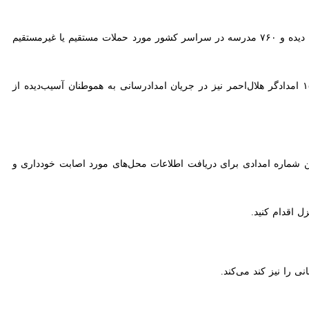
‏۳- از آغاز جنگ تاکنون، ۳۰۷ مرکز دارویی، درمانی، بهداشتی و مرکز اورژانس کشور از حملات دشمن ‏آسیب جدی دیده و ۷۶۰ مدرسه در سراسر کشور مورد حملات مستقیم یا غیرمستقیم بوده که بر
ن ۱۸ مرکز هلال‌احمر و ۴۸ خودرو عملیاتی امدادی از آغاز جنگ رمضان مورد آسیب جدی قرار ‏گرفتند. ۱۵ امدادگر هلال‌احمر نیز در جریان امدادرسانی به هموطنان آسیب‌دیده از حملات،
۱۱۲ هلال‌احمر ‏اطلاع دهند و از تماس با این شماره امدادی برای دریافت اطلاعات محل‌های مورد اصابت خودداری و اخبار
دام کنید.
ا نیز کند می‌کند.‏