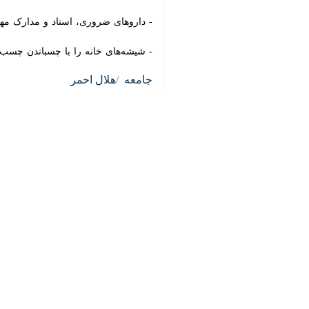
‏- داروهای ضروری، اسناد و مدارک مهم
‏- شیشه‌های خانه‌ را با چسباندن چسب پ
♿︎
جامعه
هلال احمر
×
۰ نفر
برچسب‌ها
جنگ تحمیلی
جنگ رمضان
آمریکایی صهیونیستی
تجاوزات رژیم صهیونیستی به
ایران
پروندهٔ خبری
اخبار مرتبط
تجاوز رژیم صهیونیستی و آمریکا
وزیر راه و شهرسازی مط
به ایران؛ سکوت مدعیان حقوق