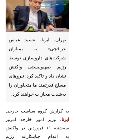
تهران- ایرنا- «سید عباس
عراقچی» به بمباران شرکت‌های
داروسازی توسط رژیم
صهیونیستی واکنش نشان داد و
تاکید کرد: نیروهای مسلح
قدرتمند ما متجاوزان را به‌شدت
مجازات خواهند کرد.
به گزارش گروه سیاست خارجی
ایرنا
، وزیر امور خارجه امروز
سه‌شنبه ۱۱ فروردین در واکنش به
♿︎
اقدام جنایتکارانه رژیم صهیونیستی در
بمباران شرکت‌های داروسازی ایران،