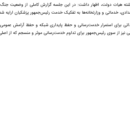
تهران- ایرنا- سخنگو
دار شوند و بدانند که هیچ یک از این زنان و کودکان نظامی نبودند.
اجرانی
امروز سه‌شنبه ۱۱ فروردین ۱۴۰۵ در سی‌ودومین روز
اه پاسداران انقلاب اسلامی سردار علیرضا تنگسیری، اظهار داشت: او مردی از د
انده قلب‌های مردمان و لنج‌داران جنوب بود، مردی که رفتن او داغی را بر دل م
ه‌اند که هر رفتنی با برخاستن مجدد همراه است، افزود: فردا پیکر این شهید و
خنگوی دولت با اشاره به اینکه در ۳۲ روز جنگ تحمیلی با هر شهادتی ملت ایران، بیشتر به پا خا
ی ملی ایرانیان، تصریح کرد: همبستگی ایرانیان این روزها زبانزد جهانیان 
را رها نکردند چرا که می‌دانند، امروز خیابان بخشی از میدان رزم است.