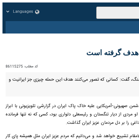
زار
زندگی
سایر
کد مطلب:
86115275