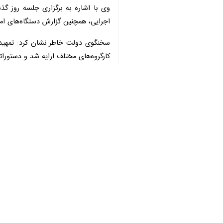
♿︎
ایران بوده است باید از خواب غفلت بی
×
به گزارش خبرنگار سیاسی
ایرنا
،
فاطمه مه
و تسلیت شهادت فرمانده نیروی دریایی سپ
سپاه پاسداران انقلاب اسلامی، بلکه فرم
وی با تاکید بر اینکه مردم ایران آموخت
انقلاب و کشور عزیزمان هستند.
س
آنان، پیروزی نصیب ملت ایران شود.
مهاجرانی در ادامه با اشاره به همبستگ
فطر، عید نوروز و هیچ روز دیگری خیابان 