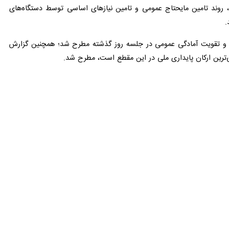
ی دولت با اشاره به شهادت ۲۴۹ زن، ۲۱۶ کودک و ۱۷ خردسال زیر پنج سال در طول ۳۲ روز جنگ، گفت: کسانی که تصور می‌کنند هدف این حمله چیزی جز ایرانیت و تمدن
 از آغاز تهاجم دشمن صهیونی-آمریکایی علیه خاک پاک ایران در گزارشی تلویزیونی با ابراز تبریک
یار تنگستان و رئیسعلی دلواری بود، کسی که نه تنها فرمانده نیروی دریایی
ردمان عزیز ایران گذاشت.
الامقام تشییع خواهد شد و می‌دانیم که مردم عزیز ایران مثل همیشه پای کار
ست، تاکید کرد: امیدواریم که با دعای شهدا و خانواده عزیز آنان و همچنین به حرمت خون پاک
است و ما دستبوس مردمی هستیم که در هیچ شرایطی، در شب‌های قدر، در عید