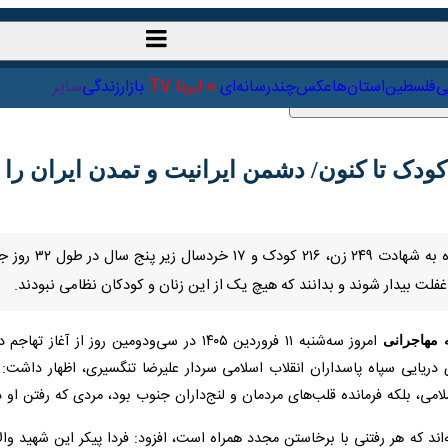
ت‌خارجی
علمی
فلسطین
استان‌ها
عکس
چندرسانه‌ای
ایرنا TV
با