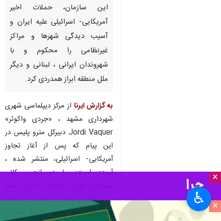
این سازمان، حملات اخیر
آمریکایی- اسرائیلی علیه ایران و
آسیب دیدگی شهرها و مراکز
غیرنظامی را محکوم و با
شهروندان ایرانی ، لبنانی و دیگر
ملل منطقه ابراز همدردی کرد.
به گزارش ایرنا
از مرکز دیپلماسی شهری
شهرداری مشهد ، «جردی واکوئر»
Jordi Vaquer دبیرکل مترو پلیس در
این پیام که پس از آغاز تجاوز
آمریکایی- اسرائیلی، منتشر شده ،
آورده است: ما در انجمن کلان
×
شهرهای جهان ، تحولات اخیر منطقه
♿︎
را با نگرانی دنبال می‌کنیم و مراتب
×
همدردی عمیق خود را با شما ،