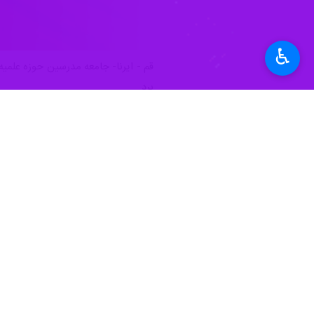
♿︎
برد.
در این بیانیه که روز سه‌شنبه در اختیار
اسلام خواهی مردم را شاهدیم.
پیام حاکیست: حضور مقتدرانه و وظیفه 
جان شعارها و آرمان‌های انقلاب اسلامی را
در بخش دیگری از این پیام آمده‌است: 
الله تعالی علیهم) اع‍لام می‌دارد:ایرا
خواهد رساند.
پیام حاکیست: امامین انقلاب اسلامی بز
است.