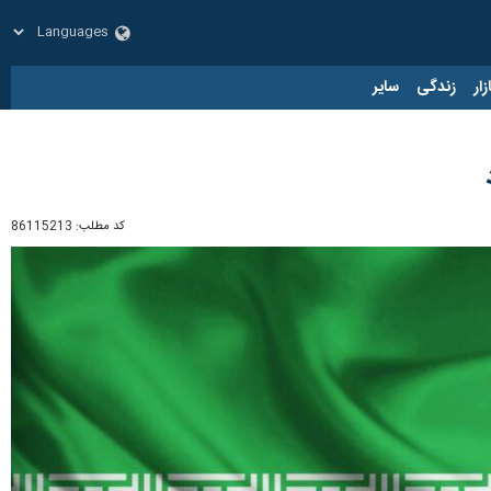
زار
زندگی
سایر
کد مطلب:
86115213