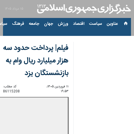
۱۵ مرداد ۱۴۰۵
عناوین‌
سیاست
اقتصاد
ورزش
جهان
جامعه
فرهنگ
سیاس
فیلم| پرداخت حدود سه
هزار میلیارد ریال وام به
بازنشستگان یزد
۱۱ فروردین ۱۴۰۵،
کد مطلب:
86115208
۱۹:۵۳