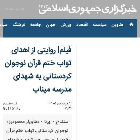
۱۵ مرداد ۱۴۰۵
عناوین‌
سیاست
اقتصاد
ورزش
جهان
جامعه
فرهنگ
سیاس
فیلم| روایتی از اهدای
ثواب ختم قرآن نوجوان
کردستانی به شهدای
مدرسه میناب
۱۱ فروردین ۱۴۰۵،
کد مطلب:
86115175
۱۷:۳۹