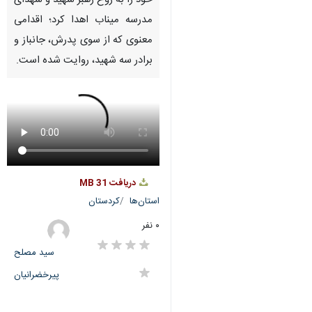
Pause
Play
00:00
00:00
♿︎