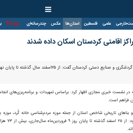
ت‌خارجی
علمی
فلسطین
استان‌ها
عکس
چندرسانه‌ای
ایرنا TV
با