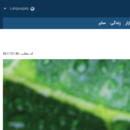
زار
زندگی
سایر
کد مطلب:
86115146