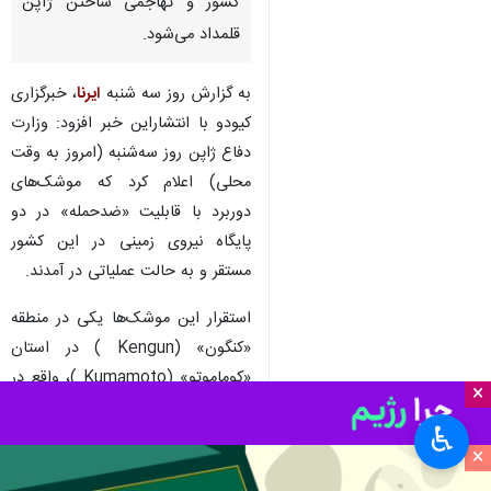
کشور و تهاجمی ساختن ژاپن
قلمداد می‌شود.
به گزارش روز سه شنبه
ایرنا
، خبرگزاری
کیودو با انتشاراین خبر افزود: وزارت
دفاع ژاپن روز سه‌شنبه (امروز به وقت
محلی) اعلام کرد که موشک‌های
دوربرد با قابلیت «ضدحمله» در دو
پایگاه نیروی زمینی در این کشور
مستقر و به حالت عملیاتی در آمدند.
استقرار این موشک‌ها یکی در منطقه
«کنگون» (Kengun ) در استان
«کوماموتو» (Kumamoto )، واقع در
×
جنوب غربی ژاپن، و دیگری در منطقه
♿︎
فوجی در استان «شیزوئوکا»
×
(Shizuoka )، مرکز ژاپن، صورت