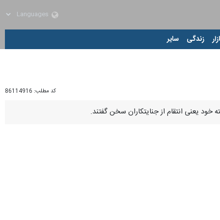
زار
زندگی
سایر
کد مطلب:
86114916
خود یعنی انتقام از جنایتکاران سخن گفتند.