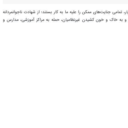
ر، تمامی جنایت‌های ممکن را علیه ما به کار بستند؛ از شهادت ناجوانمردانه
ختلف و به خاک و خون کشیدن غیرنظامیان، حمله به مراکز آموزشی، مدارس و
 و قوه الهی عکس آن رقم خورده است.
 بلکه با اجرای یک راهبرد هوشمندانه و نامتقارن، ارکان نفوذ آمریکا در
داد کشوری که تحریم، ترور و بمباران در تاریخش نهادینه شده است، با «سلاح
ن توان پدافندی آمریکا و رژیم صهیونی و وارد کردن خسارت مستقیم به ویژه
ی جهان در منطقه بود.
؛ به‌گونه‌ای که کشورهای خلیج فارس دریافتند واشنگتن در لحظهٔ حساس،
، بقیه متحدان هم این مفهوم را درک کردند.