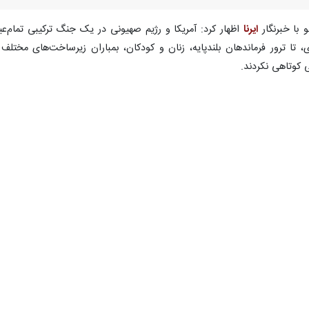
 با خبرنگار
ایرنا
اظهار کرد: آمریکا و رژیم صهیونی در یک جنگ ترکیبی تمام‌عیا
ای، تا ترور فرماندهان بلندپایه، زنان و کودکان، بمباران زیرساخت‌های م
ی کوتاهی نکردند.
تحمیل اراده از قبل تعریف شده می‌دانند، اینکه ایران تسلیم شود که به حول
دستان اضافه کرد: در این جنگ، ما نه فقط ضربات سنگین دشمن را تحمل کردیم،
دان‌های پنهان و آشکار نبرد به دست آوردیم.
ر این جنگ را نباید با معیارهای متعارف نظامی سنجید، تاکید کرد: ایران نشان 
غیرقابل تحمل برای دشمن تبدیل کند.
و، دشمن را به ورطه هلاکت و نابودی کشانده است، ادامه داد: نخست، نابودکرد
کا در خلیج فارس که نماد برهم‌ریختن معادلهٔ امنیت یک‌سویه تک قطبی کدخدا
ردستان یادآور شد: دوم، ایجاد شکاف عمیق میان آمریکا و متحدان عرب آن
ای خود ترجیح می‌دهد و حتی با جمع آوری مهمات از اوکراین، کره و سایر نقاط