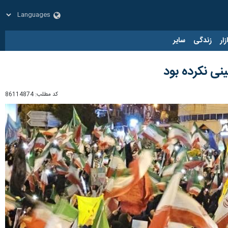
زار
زندگی
سایر
نی نکرده بود
کد مطلب:
86114874