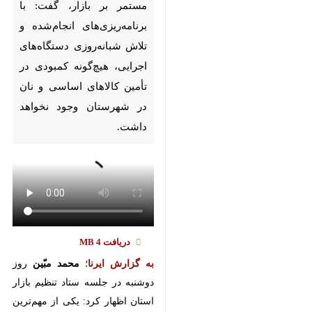
Pause
Play
00:00
00:00
♿︎