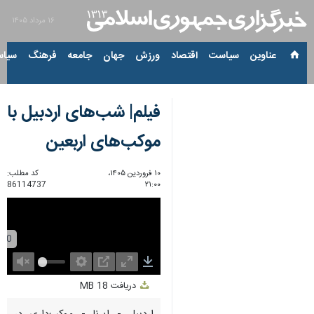
۱۶ مرداد ۱۴۰۵
عناوین‌
سیاست
اقتصاد
ورزش
جهان
جامعه
فرهنگ
سیاس
فیلم| شب‌های اردبیل با
موکب‌های اربعین
۱۰ فروردین ۱۴۰۵،
کد مطلب:
86114737
۲۱:۰۰
Unmute
Settings
PIP
Enter
Download
دریافت
18 MB
fullscreen