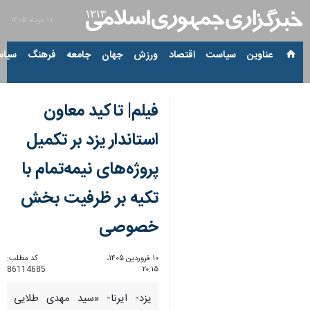
۱۷ مرداد ۱۴۰۵
عناوین‌
سیاست
اقتصاد
ورزش
جهان
جامعه
فرهنگ
سیاس
فیلم| تاکید معاون
استاندار یزد بر تکمیل
پروژه‌های نیمه‌تمام با
تکیه بر ظرفیت بخش
خصوصی
۱۰ فروردین ۱۴۰۵،
کد مطلب:
86114685
۲۰:۱۵
یزد- ایرنا- «سید مهدی طلایی