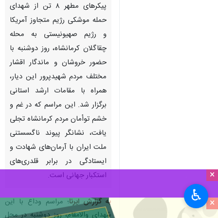
پیکرهای مطهر ۸ تن از شهدای
حمله موشکی رژیم متجاوز آمریکا
و رژیم صهیونیستی به محله
چقاگلان کرمانشاه، روز دوشنبه با
حضور خروشان و ماندگار اقشار
مختلف مردم شهیدپرور این دیار،
همراه با مقامات ارشد استانی
برگزار شد. این مراسم که در غم و
خشم توأمان مردم کرمانشاه تجلی
یافت، نشانگر پیوند ناگسستنی
ملت ایران با آرمان‌های شهادت و
ایستادگی در برابر قلدری‌های
×
استکبار جهانی است.
♿︎
×
به گزارش ایرنا
؛ مراسم وداع با این
شهدای والامقام، روز دوشنبه در محل