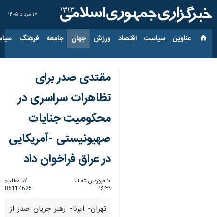
۱۷ مرداد ۱۴۰۵
عناوین‌
سیاست
اقتصاد
ورزش
جهان
جامعه
فرهنگ
سیاس
مقتدی صدر برای
تظاهرات سراسری در
محکومیت جنایات
صهیونیستی -آمریکایی
در عراق فراخوان داد
۱۰ فروردین ۱۴۰۵،
کد مطلب:
86114625
۱۶:۳۹
تهران- ایرنا- رهبر جریان صدر از