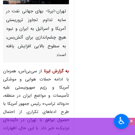
تهران-ایرنا- بهای جهانی نفت در
سایه تداوم تجاوز تروریستی
آمریکا و اسرائیل به ایران و نبود
هیچ چشم‌اندازی برای آتش‌بس،
به سطوح بالایی افزایش یافته
است.
به گزارش ایرنا
از سی‌بی‌اس، همزمان
با ادامه حملات هوایی و موشکی
آمریکا و رژیم صهیونیستی علیه
تأسیسات و مواضع ایران در منطقه،
«دونالد ترامپ» رئیس جمهور آمریکا با
طرح ادعاهای تکراری از احتمال
♿︎
حصول توافق با تهران در «آینده‌ای
×
نزدیک» خبر داد. با این حال، اظهارات