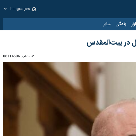
زار
زندگی
سایر
ل در بیت‌المقدس
کد مطلب:
86114586