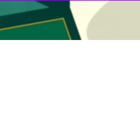
لامی در واکنش به جلوگیری رژیم صهیونیستی از برگزاری مراسم یکشنبه نخل 
، محمدباقر قالیباف دوشنبه (۱۰ فروردین ماه) در حساب کاربری خود 
ن توسط رژیم اسرائیل، مراسم یکشنبه نخل (عید شعانین) دیروز در تهران، ‎تبریز و ارومیه برگز
تشکیل می‌دادند. اکنون این رقم به یک درصد رسیده است.
 تلاش است تا هرگونه اثری از اسلام و مسیحیت را پاک کند.
رگزاری این مراسم در کلیسای گریگور مقدس تهران را برای مخاطبان جهان 
ز گذشته از ورود کاردینال پیرباتیستا پیزابالا، رهبر کلیسای کاتولیک در ب
 سوی واتیکان و محکومیت رژیم صهیونیستی از سوی سران جمعی از کشورهای
ه روسای کلیسا از برگزاری مراسم یکشنبه نخل در کلیسای مقبره مقدس منع شده