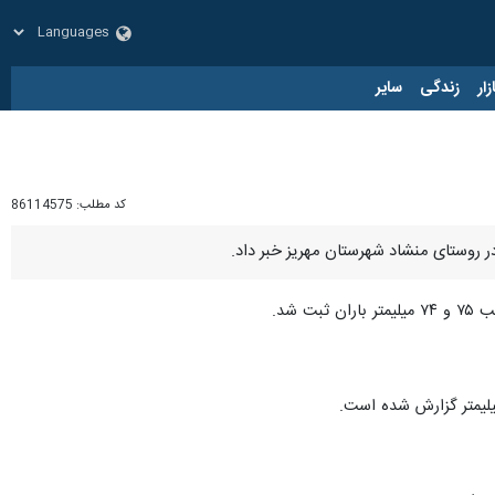
زار
زندگی
سایر
کد مطلب:
86114575
 شد.