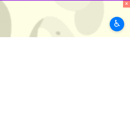
×
پیش بینی بارش‌ها در
تهران- ایرنا- بر پایه
♿︎
باران یکسال استان ی
یزد _ ایرنا _ کارشناس پیش بینی ا
نظر شما
*
لطفا متن تصویر را در جعبه متن وارد کنید