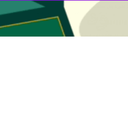
 کشور تا پایان تعطیلات
 پیش‌بینی سازمان هواشناسی، تا پایان تعطیلات نوروزی در مناطق مختلف کشور…
زد طی یک هفته در مهریز فرود آمد
داره کل هواشناسی یزد از بارش ۹۷.۶ میلیمتر باران در روستای منشاد…