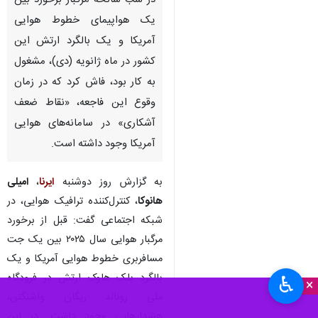
در شب سانحه مرگبار برخورد بین
یک هواپیمای خطوط هوایی
آمریکا و یک بالگرد ارتش این
کشور در ماه ژانویه (دی)، مشغول
به کار بود، فاش کرد که در زمان
وقوع این فاجعه، «نقاط ضعف
آشکاری» در سامانه‌های هوایی
آمریکا وجود داشته است.
به گزارش روز دوشنبه
ایرنا
،
امیلی
هانوکا
، کنترل‌کننده ترافیک هوایی، در
شبکه اجتماعی گفت: قبل از برخورد
مرگبار هوایی سال ۲۰۲۵ بین یک جت
مسافربری خطوط هوایی آمریکا و یک
بالگرد بلک هاوک ارتش در فرودگاه
♿︎
×
ملی رونالد ریگان واشنگتن،
هشدارهایی وجود داشت. در این