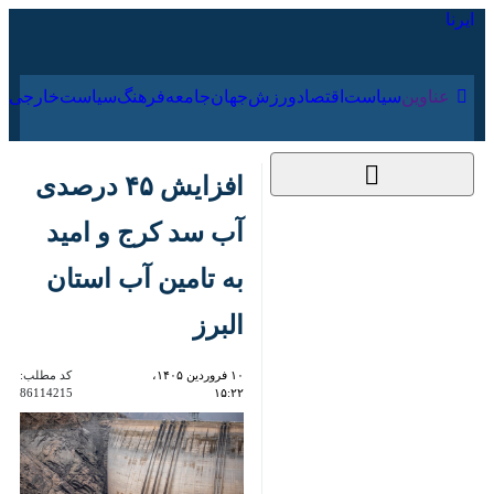
۱۹ مرداد ۱۴۰۵
عناوین‌
سیاست
اقتصاد
ورزش
جهان
جامعه
فرهنگ
سیاس
افزایش ۴۵ درصدی آب
سد کرج و امید به
تامین آب استان البرز
۱۰ فروردین ۱۴۰۵،
کد مطلب:
86114215
۱۵:۲۲