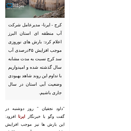
کرج - ایرنا- مدیرعامل شرکت آب
منطقه ای استان البرز اعلام کرد:
بارش های نوروزی موجب افزایش
۴۵درصدی آب سد کرج نسبت به
مدت مشابه سال گذشته شده و
امیدواریم با تداوم این روند شاهد
بهبودی وضعیت آبی استان در
سال جاری باشیم.
"داود نجفیان " روز دوشنبه در گفت
وگو با خبرنگار
ایرنا
افزود: این بارش
ها نیز موجب افزایش قابل توجه
ورودی آب سد طالقان شده هرچند که
به علت مصرف بی رویه میزان ذخیره
آبی این سد نسبت به مدت مشابه